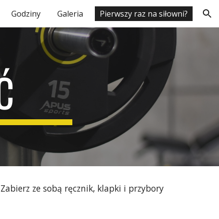
Godziny
Galeria
Pierwszy raz na siłowni?
ion
Ć
abierz ze sobą ręcznik, klapki i przybory