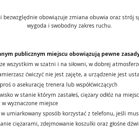
ni bezwzględnie obowiązuje zmiana obuwia oraz strój s
wygoda i swobodny zakres ruchu.
nnym publicznym miejscu obowiązują pewne zasady o
 ze wszystkim w szatni i na siłowni, w dobrej atmosferz
mierzasz ćwiczyć nie jest zajęte, a urządzenie jest u
poproś o asekurację trenera lub współćwiczących
sko w stanie którym zastałeś, ciężary odłóż na miejsce
ż w wyznaczone miejsce
ę w umiarkowany sposób korzystać z telefonu, jeśli mu
ucanie ciężarami, zdejmowanie koszulki oraz głośne dź